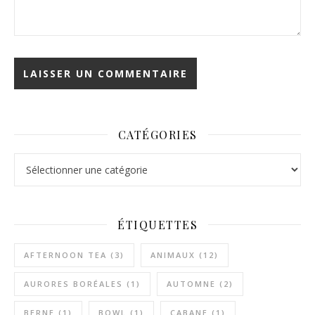
CATÉGORIES
Catégories
ÉTIQUETTES
AFTERNOON TEA
(3)
ANIMAUX
(12)
AURORES BORÉALES
(1)
AUTOMNE
(2)
BERNE
(1)
BOWL
(1)
CABANE
(1)